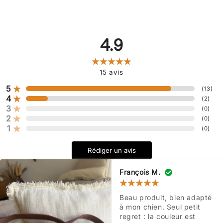
4.9
15
avis
5
(
13
)
4
(
2
)
3
(
0
)
2
(
0
)
1
(
0
)
Rédiger un avis
François M.
Beau produit, bien adapté 
à mon chien. Seul petit 
regret : la couleur est 