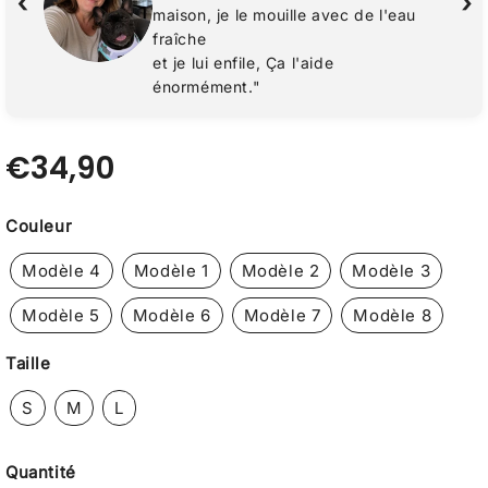
‹
›
maison, je le mouille avec de l'eau
fraîche
et je lui enfile, Ça l'aide
énormément."
€34,90
€34,90
Unit
Couleur
price
Modèle 4
Modèle 1
Modèle 2
Modèle 3
Modèle 5
Modèle 6
Modèle 7
Modèle 8
Taille
S
M
L
Quantité